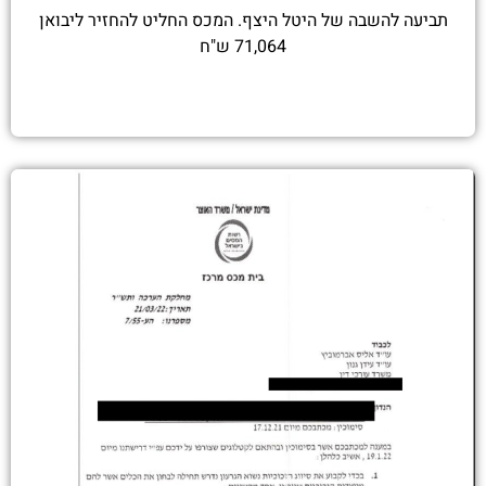
תביעה להשבה של היטל היצף. המכס החליט להחזיר ליבואן
71,064 ש"ח