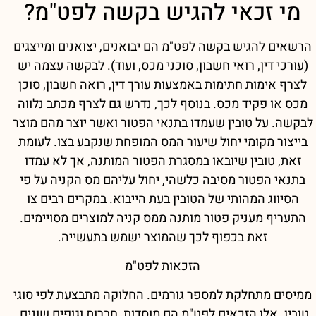
מי זכאי להגיש בקשה לפט"מ?
הרשאים להגיש בקשה לפט"מ הם יבואנים, יצואנים ומייצגים
(עורכי דין, רואי חשבון, סוכני מכס, ועוד). לבקשה עצמה יש
לצרף אימות חתימות באמצעות עורך דין, רואה חשבון, סוכן
מכס או פקיד מכס. בנוסף לכך, נדרש גם לצרף מכתב נלווה
לבקשה. על טובין שעמדו בתנאי הפטור ואשר יוצר מהם מוצר
בייצור מקומי יחול שיעור המס המופחת שנקבע בצו. לעומת
זאת, טובין שיובאו במסגרת הפטור המותנה, אך לא עמדו
בתנאי הפטור מסיבה כלשהי, יחול עליהם מס הקניה על פי
הסיווג המהותי של הטובין בעת הייבוא. במקרים רבים צו
התעריף מעניק פטור מותנה ממס קניה למוצרים מסויימים.
זאת בכפוף לכך שהמוצר ישמש בתעשייה.
הזכאות לפט"מ
ממיסים מתחלקת למספר גורמים. החלוקה מתבצעת לפי סוגי
טובין. אלו הזכאים לפט"מ הם מוסדות, חברות וגופים שונים.