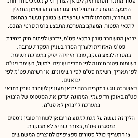
פטור מותנה תפתח תיק ליבואן לצורך תיוק מסמכים ודו"חות.
המעקב במערכת מתחיל מיד עם התרת הרשימון בתהליך
השחרור, ומטרתו לוודא שהשימוש בטובין נעשה בהתאם
לתנאי הפטור. המעקב במערכת מתבצע ברמת פרטי המכס.
יבואן המשחרר טובין בתנאי פט"מ, יידרש לפתוח תיק ביחידת
פט"מ האזורית ולערוך הסדר בעניין הפקדת ערובה.
במטרה לבצע מעקב, עובד היחידה יפיק במערכת רשימת
רשומות פטור מותנה לפי חתכים שונים. למשל, רשימת פט"מ
לפי תאריך, רשימת פט"מ לפי רשימונים, או רשימת פט"מ לפי
יבואנים.
כאשר זה נוגע במקרים בהם יבואן מעוניין לשחרר טובין בתנאי
פט"מ באופן חד פעמי, הממונה יעדכן את הסטטוס של היבואן
במערכת ל"יבואן לא פט"מ.
הליך זה נעשה על מנת למנוע מהיבואן לשחרר טובין נוספים
במסגרת פט"מ, בצורה שהיא לא מבוקרת.
צו התעריף כולל פטורים ספציפיים למוצרים המשמשים