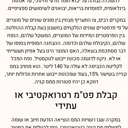
להשכלה גבוהה על יבוא חומר מדעי וחינוכי, על אמנות
בינלאומית, למוסדות בריאות, יבואנים לשימושים ספציפיים.
במקרים רבים, צו התעריף מבחין בין סוגים שונים של מוצרים
על פי פרמטרים שונים הנלקחים בחשבון בעת קבלת ההחלטה.
בין הפרמטרים המידות של המוצרים, המשקל שלהם, הנפח
שלהם, הקיבולת שלהם וכדומה. ההבחנה הסופית בסופו של
דבר מסתכמת בשאלה, האם המוצר הינו בעל אפיון תעשייתי
או לא. ניקח לדוגמה מכונת ייבוש לטקסטיל. נפח המכל
לקליטת הכביסה לא עולה על 140 ליטר. הוא מחויב במס
קנייה בשיעור 15%, בעוד שמכונות ייבוש אחרות וגדולות יותר,
דווקא כן יהיו פטורות ממס קניה.
קבלת פט"מ רטרואקטיבי או
עתידי
במקרה שבו רשויות המס הוציאה הודעת חיוב או שומה
לתשלום מס קניה רטרואקטיבי, ניתן להעלות את הפטור